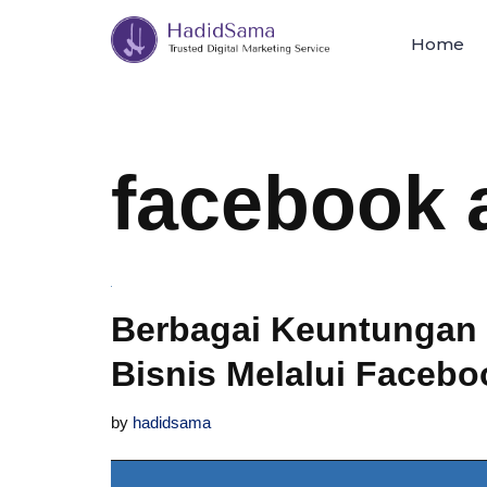
Home
Skip
to
content
facebook 
Berbagai Keuntungan
Bisnis Melalui Faceb
by
hadidsama